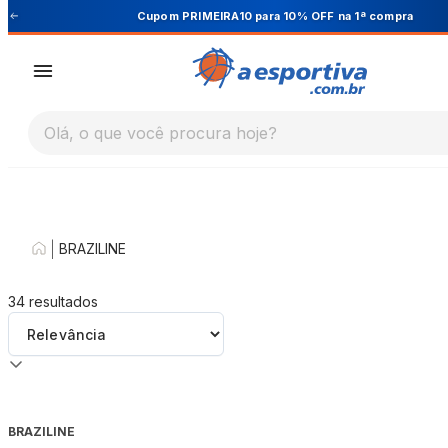
Cupom PRIMEIRA10 para 10% OFF na 1ª compra
Olá, o que você procura hoje?
|
BRAZILINE
34
resultados
BRAZILINE
-
16
%