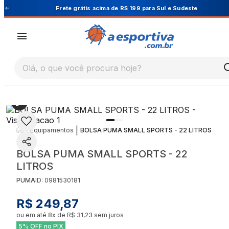
te
Cupom PRIMEIRA10 para 10% OFF na 1ª comp
Olá, o que você procura hoje?
|
|
Equipamentos
BOLSA PUMA SMALL SPORTS - 22 LITROS
BOLSA PUMA SMALL SPORTS - 22
LITROS
PUMA
ID:
0981530181
R$ 249,87
ou em até
8
x de
R$ 31,23
sem juros
5% OFF no PIX