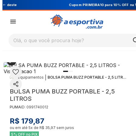
Cupom PRIMEIRA10 para 10% OFF na 1ª compra
Olá, o que você procura hoje?
|
|
Equipamentos
BOLSA PUMA BUZZ PORTABLE - 2,5 LITROS
BOLSA PUMA BUZZ PORTABLE - 2,5
LITROS
PUMA
ID:
0991740012
R$ 179,87
ou em até
5
x de
R$ 35,97
sem juros
5% OFF no PIX