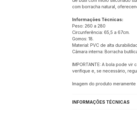
de butil com miolo siliconado su
com borracha natural, oferecend
Informações Técnicas:
Peso: 260 a 280
Circunferência: 65,5 a 67cm.
Gomos: 18.
Material: PVC de alta durabilida
Câmara interna: Borracha butílic
IMPORTANTE: A bola pode vir com
verifique e, se necessário, regu
Imagem do produto meramente il
INFORMAÇÕES TÉCNICAS