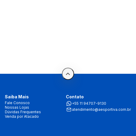
Saiba Mais
Contato
Fale Conosco
+55 11 94707-9130
Nossas Lojas
atendimento@aesportiva.com.br
Dúvidas Frequentes
Venda por Atacado