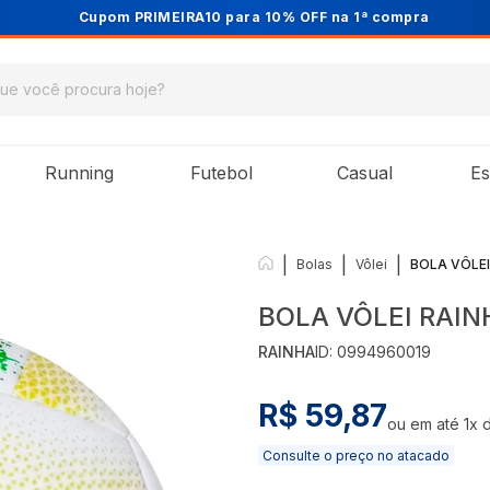
Cupom PRIMEIRA10 para 10% OFF na 1ª compra
Running
Futebol
Casual
Es
|
|
|
Bolas
Vôlei
BOLA VÔLE
BOLA VÔLEI RAI
RAINHA
ID:
0994960019
R$ 59,87
ou em até
1
x 
Consulte o preço no atacado