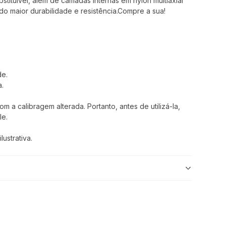
bstituível, além de camadas internas em nylon multiaxial
o maior durabilidade e resistência.Compre a sua!
de.
a.
 a calibragem alterada. Portanto, antes de utilizá-la,
le.
ustrativa.