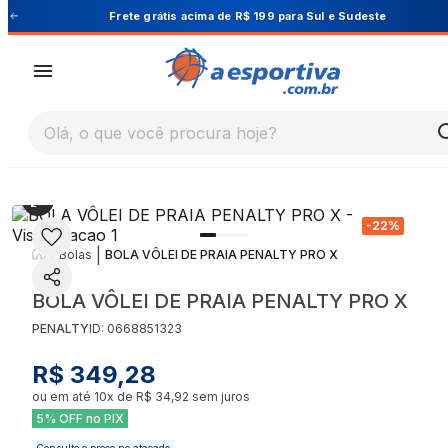
este
Cupom PRIMEIRA10 para 10% OFF na 1ª co
Olá, o que você procura hoje?
-
22
%
|
|
Bolas
BOLA VÔLEI DE PRAIA PENALTY PRO X
BOLA VÔLEI DE PRAIA PENALTY PRO X
PENALTY
ID:
0668851323
R$ 349,28
ou em até
10
x de
R$ 34,92
sem juros
5% OFF no PIX