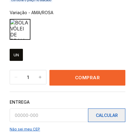
Consulte o preço no atacado
Variação
-
AMA/ROSA
UN
1
COMPRAR
ENTREGA
CALCULAR
Não sei meu CEP