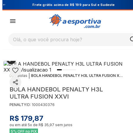
Cupom PRIMEIRA10 para 10% OFF na 1ª compra
Olá, o que você procura hoje?
|
|
Bolas
BOLA HANDEBOL PENALTY H3L ULTRA FUSION XXVI
BOLA HANDEBOL PENALTY H3L
ULTRA FUSION XXVI
PENALTY
ID:
1000430376
R$ 179,87
ou em até
5
x de
R$ 35,97
sem juros
5% OFF no PIX