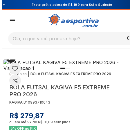
Cupom PRIMEIRA10 para 10% OFF na 1ª compra
Olá, o que você procura hoje?
|
|
Bolas
BOLA FUTSAL KAGIVA F5 EXTREME PRO 2026
BOLA FUTSAL KAGIVA F5 EXTREME
PRO 2026
KAGIVA
ID:
0993710043
R$ 279,87
ou em até
9
x de
R$ 31,09
sem juros
5% OFF no PIX