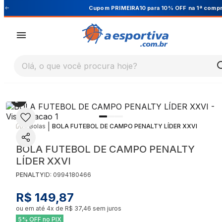
Cupom PRIMEIRA10 para 10% OFF na 1ª compra
Olá, o que você procura hoje?
|
|
Bolas
BOLA FUTEBOL DE CAMPO PENALTY LÍDER XXVI
BOLA FUTEBOL DE CAMPO PENALTY
LÍDER XXVI
PENALTY
ID:
0994180466
R$ 149,87
ou em até
4
x de
R$ 37,46
sem juros
5% OFF no PIX