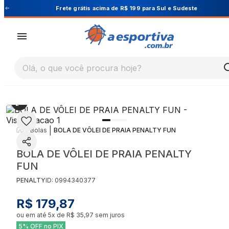
Cupom PRIMEIRA10 para 10% OFF na 1ª compra
Olá, o que você procura hoje?
|
|
Bolas
BOLA DE VÔLEI DE PRAIA PENALTY FUN
BOLA DE VÔLEI DE PRAIA PENALTY
FUN
PENALTY
ID:
0994340377
R$ 179,87
ou em até
5
x de
R$ 35,97
sem juros
5% OFF no PIX