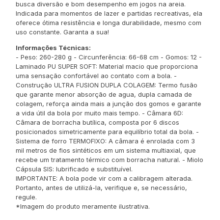
busca diversão e bom desempenho em jogos na areia.
Indicada para momentos de lazer e partidas recreativas, ela
oferece ótima resistência e longa durabilidade, mesmo com
uso constante. Garanta a sua!
Informações Técnicas:
- Peso: 260-280 g - Circunferência: 66-68 cm - Gomos: 12 -
Laminado PU SUPER SOFT: Material macio que proporciona
uma sensação confortável ao contato com a bola. -
Construção ULTRA FUSION DUPLA COLAGEM: Termo fusão
que garante menor absorção de agua, dupla camada de
colagem, reforça ainda mais a junção dos gomos e garante
a vida útil da bola por muito mais tempo. - Câmara 6D:
Câmara de borracha butílica, composta por 6 discos
posicionados simetricamente para equilíbrio total da bola. -
Sistema de forro TERMOFIXO: A câmara é enrolada com 3
mil metros de fios sintéticos em um sistema multiaxial, que
recebe um tratamento térmico com borracha natural. - Miolo
Cápsula SIS: lubrificado e substituível.
IMPORTANTE: A bola pode vir com a calibragem alterada.
Portanto, antes de utilizá-la, verifique e, se necessário,
regule.
*Imagem do produto meramente ilustrativa.