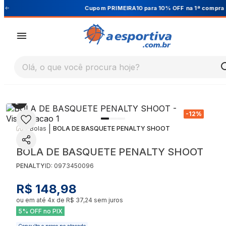
Cupom PRIMEIRA10 para 10% OFF na 1ª compra
Olá, o que você procura hoje?
-
12
%
|
|
Bolas
BOLA DE BASQUETE PENALTY SHOOT
BOLA DE BASQUETE PENALTY SHOOT
PENALTY
ID:
0973450096
R$ 148,98
ou em até
4
x de
R$ 37,24
sem juros
5% OFF no PIX