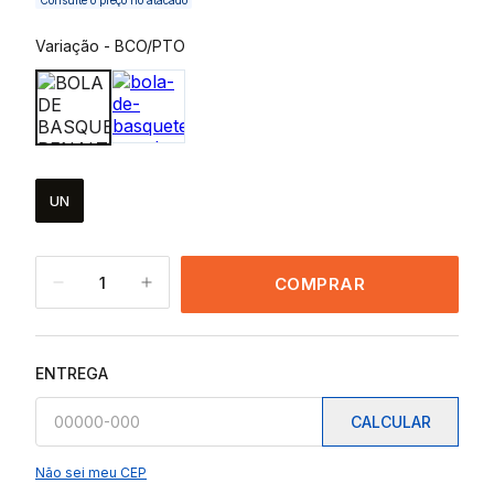
Consulte o preço no atacado
Variação
-
BCO/PTO
UN
1
COMPRAR
ENTREGA
CALCULAR
Não sei meu CEP