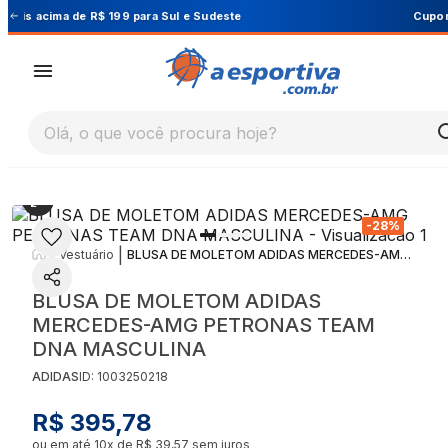
Cupom PRIMEIRA10 para 10% OFF na 1ª compra
Olá, o que você procura hoje?
-
28
%
|
|
Vestuário
BLUSA DE MOLETOM ADIDAS MERCEDES-AMG PETRONAS TEAM DNA MASCULINA
BLUSA DE MOLETOM ADIDAS
MERCEDES-AMG PETRONAS TEAM
DNA MASCULINA
ADIDAS
ID:
1003250218
R$ 395,78
ou em até
10
x de
R$ 39,57
sem juros