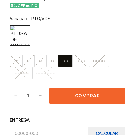
5% OFF no PIX
Variação
-
PTO/VDE
PP
P
M
G
GG
GGG
GGGG
GGGGG
GGGGGG
1
COMPRAR
ENTREGA
CALCULAR