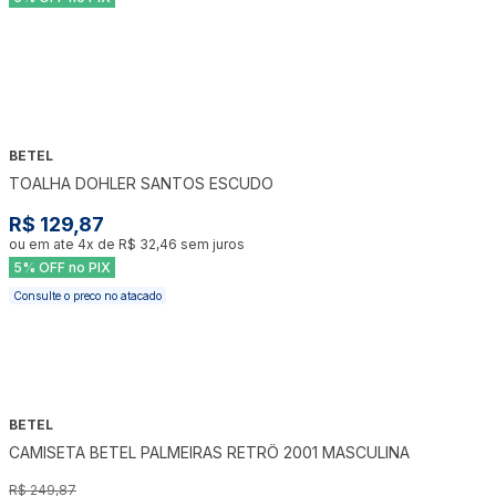
BETEL
TOALHA DOHLER SANTOS ESCUDO
R$ 129,87
ou em ate
4
x de
R$ 32,46
sem juros
5% OFF no PIX
Consulte o preco no atacado
BETEL
-
16
%
CAMISETA BETEL PALMEIRAS RETRÔ 2001 MASCULINA
R$ 249,87