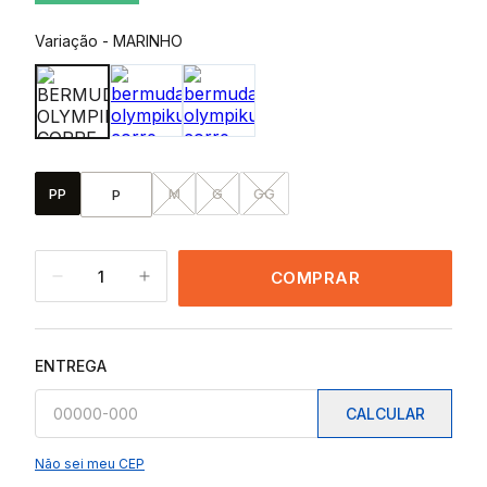
Variação
-
MARINHO
PP
M
G
GG
P
1
COMPRAR
ENTREGA
CALCULAR
Não sei meu CEP