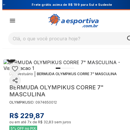
Cupom PRIMEIRA10 para 10% OFF na 1ª compra
Olá, o que você procura hoje?
|
|
Vestuário
BERMUDA OLYMPIKUS CORRE 7" MASCULINA
BERMUDA OLYMPIKUS CORRE 7"
MASCULINA
OLYMPIKUS
ID:
0974650012
R$ 229,87
ou em até
7
x de
R$ 32,83
sem juros
5% OFF no PIX