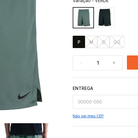
Variação
-
VERDE
P
M
G
GG
1
ENTREGA
Não sei meu CEP