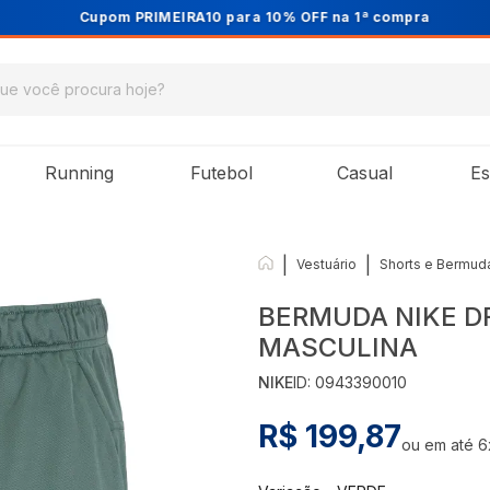
Cupom PRIMEIRA10 para 10% OFF na 1ª compra
Running
Futebol
Casual
Es
|
|
Vestuário
Shorts e Bermud
BERMUDA NIKE DF
MASCULINA
NIKE
ID:
0943390010
R$ 199,87
ou em até
6