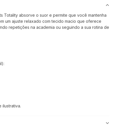
rts Totality absorve o suor e permite que você mantenha
 tem um ajuste relaxado com tecido macio que oferece
endo repetições na academia ou seguindo a sua rotina de
l):
lustrativa.