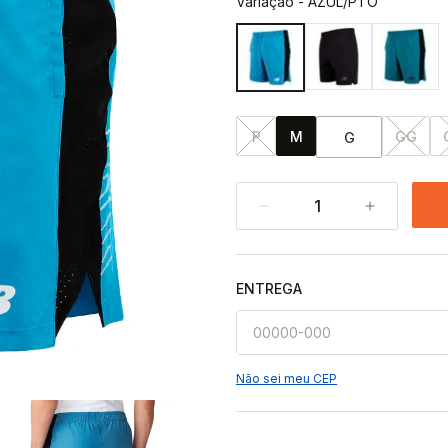
Variação
-
AZUL/PTO
P
M
GG
G
1
ENTREGA
Não sei meu CEP