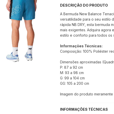
DESCRIÇÃO DO PRODUTO
A Bermuda New Balance Tenacit
versatilidade para o seu estilo
rápida NB DRY, esta bermuda m
mais exigentes. Adquira agora 
estilo e conforto para todos os s
Informações Técnicas:
Composição: 100% Poliéster rec
Dimensões aproximadas (Quadri
P: 87 a 92 cm
M: 93 a 98 cm
G: 99 a 104 cm
GG: 105 a 200 cm
Imagem do produto meramente il
INFORMAÇÕES TÉCNICAS