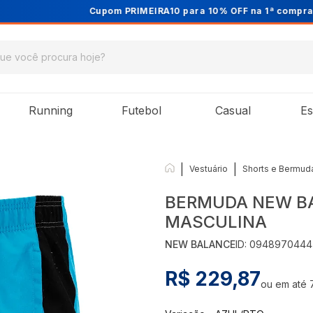
Cupom PRIMEIRA10 para 10% OFF na 1ª compra
Running
Futebol
Casual
Es
|
|
Vestuário
Shorts e Bermud
BERMUDA NEW BA
MASCULINA
NEW BALANCE
ID:
0948970444
R$ 229,87
ou em até