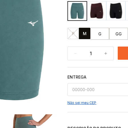
P
M
G
GG
1
ENTREGA
Não sei meu CEP