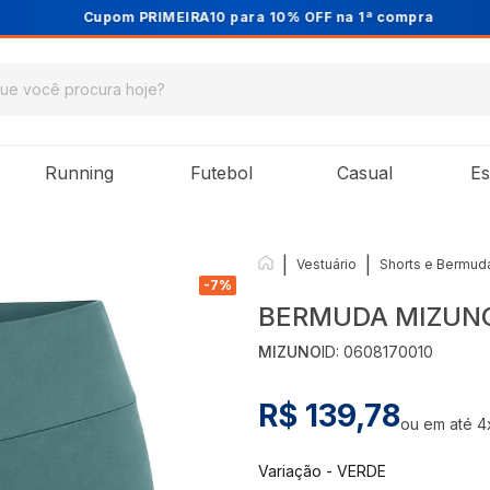
Cupom PRIMEIRA10 para 10% OFF na 1ª compra
Running
Futebol
Casual
Es
|
|
Vestuário
Shorts e Bermud
-
7
%
BERMUDA MIZUNO
MIZUNO
ID:
0608170010
R$ 139,78
ou em até
4
Variação
-
VERDE