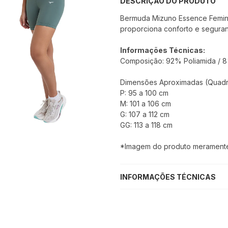
DESCRIÇÃO DO PRODUTO
Bermuda Mizuno Essence Femini
proporciona conforto e seguran
Informações Técnicas:
Composição:
92% Poliamida / 8
Dimensões Aproximadas (Quadri
P: 95 a 100 cm
M: 101 a 106 cm
G: 107 a 112 cm
GG: 113 a 118 cm
*Imagem do produto meramente i
INFORMAÇÕES TÉCNICAS