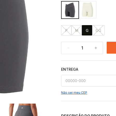
P
M
G
GG
1
ENTREGA
Não sei meu CEP
DESCRIÇÃO DO PRODUTO