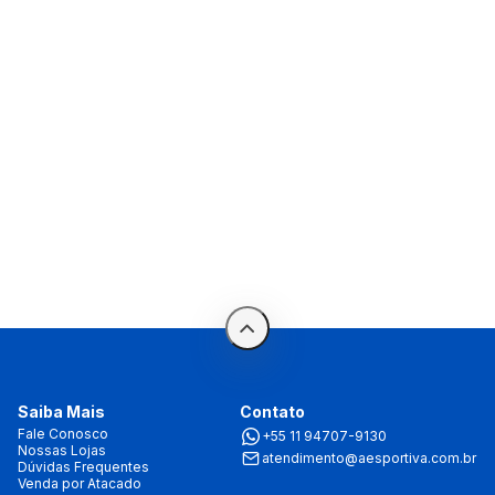
Saiba Mais
Contato
Fale Conosco
+55 11 94707-9130
Nossas Lojas
atendimento@aesportiva.com.br
Dúvidas Frequentes
Venda por Atacado