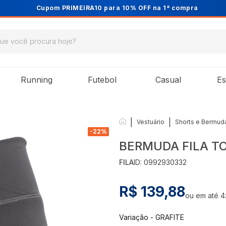
Cupom PRIMEIRA10 para 10% OFF na 1ª compra
Running
Futebol
Casual
Es
|
|
Vestuário
Shorts e Bermud
-
22
%
BERMUDA FILA T
FILA
ID:
0992930332
R$ 139,88
ou em até
4
Variação
-
GRAFITE