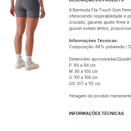
A Bermuda Fila Touch Gym Femi
oferecendo respirabilidade e p
cruzado, garante ajuste firme e 
gusset evitam atritos, proporc
Informações Técnicas:
Composição: 88% poliamida / 1
Dimensões aproximadas(Quadril
P: 89 a 94 cm
M: 95 a 100 cm
G: 101 a 106 cm
GG: 107 a 112 cm
*Imagem do produto meramente i
INFORMAÇÕES TÉCNICAS