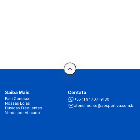
Saiba Mais
Contato
Fale Conosco
+55 11 94707-9130
Nossas Lojas
atendimento@aesportiva.com.br
Dúvidas Frequentes
Venda por Atacado