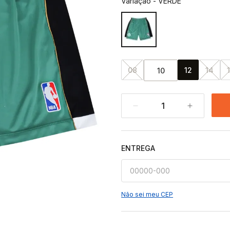
Variação
-
VERDE
08
12
14
10
1
ENTREGA
Não sei meu CEP