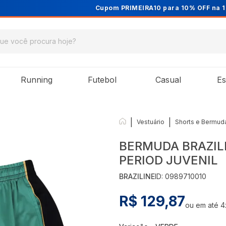
Cupom PRIMEIRA10 para 10% OFF na 1ª compra
Running
Futebol
Casual
Es
|
|
Vestuário
Shorts e Bermud
BERMUDA BRAZIL
PERIOD JUVENIL
BRAZILINE
ID:
0989710010
R$ 129,87
ou em até
4