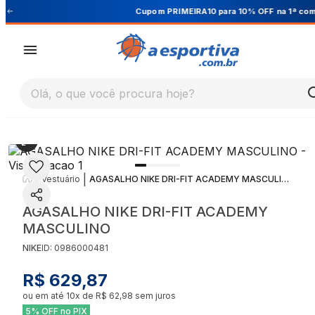
Cupom PRIMEIRA10 para 10% OFF na 1ª compra
Olá, o que você procura hoje?
|
|
Vestuário
AGASALHO NIKE DRI-FIT ACADEMY MASCULINO
AGASALHO NIKE DRI-FIT ACADEMY
MASCULINO
NIKE
ID:
0986000481
R$ 629,87
ou em até
10
x de
R$ 62,98
sem juros
5% OFF no PIX