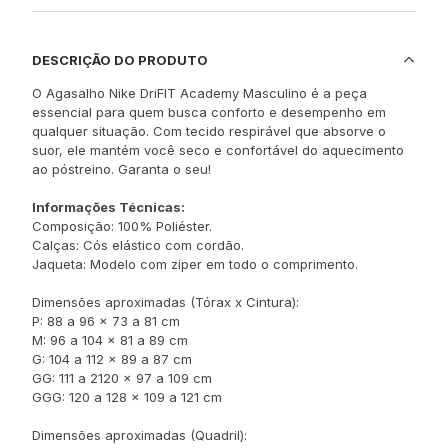
DESCRIÇÃO DO PRODUTO
O Agasalho Nike DriFIT Academy Masculino é a peça
essencial para quem busca conforto e desempenho em
qualquer situação. Com tecido respirável que absorve o
suor, ele mantém você seco e confortável do aquecimento
ao póstreino. Garanta o seu!
Informações Técnicas:
Composição: 100% Poliéster.
Calças: Cós elástico com cordão.
Jaqueta: Modelo com zíper em todo o comprimento.
Dimensões aproximadas (Tórax x Cintura):
P: 88 a 96 x 73 a 81 cm
M: 96 a 104 x 81 a 89 cm
G: 104 a 112 x 89 a 87 cm
GG: 111 a 2120 x 97 a 109 cm
GGG: 120 a 128 x 109 a 121 cm
Dimensões aproximadas (Quadril):