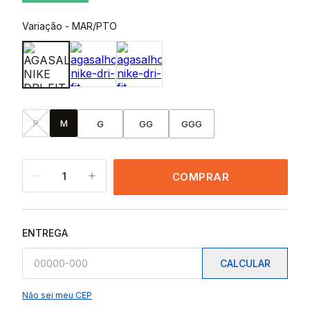
Variação
-
MAR/PTO
P
M
G
GG
GGG
1
COMPRAR
ENTREGA
CALCULAR
Não sei meu CEP