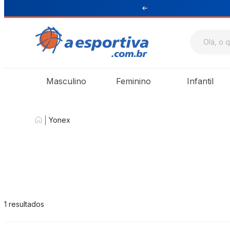
ul e Sudeste
Masculino
Feminino
Infantil
|
Yonex
1
resultados