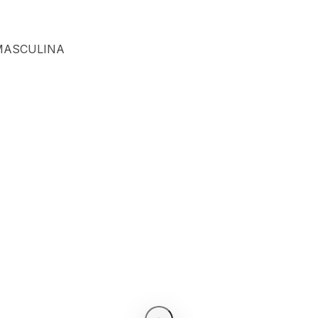
MASCULINA