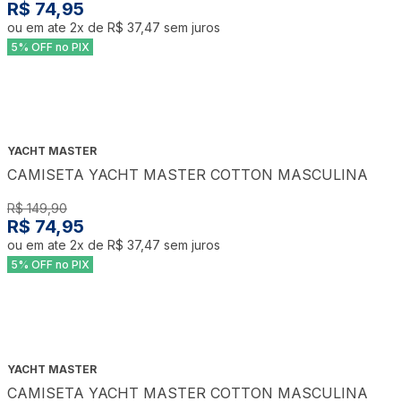
R$ 74,95
ou em ate
2
x de
R$ 37,47
sem juros
5% OFF no PIX
YACHT MASTER
CAMISETA YACHT MASTER COTTON MASCULINA
R$ 149,90
R$ 74,95
ou em ate
2
x de
R$ 37,47
sem juros
5% OFF no PIX
YACHT MASTER
CAMISETA YACHT MASTER COTTON MASCULINA