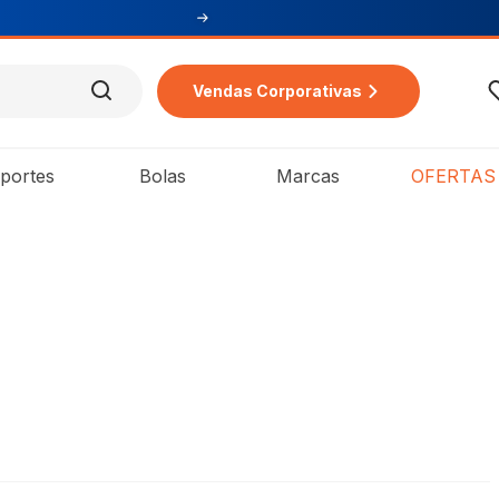
Vendas Corporativas
portes
Bolas
Marcas
OFERTAS