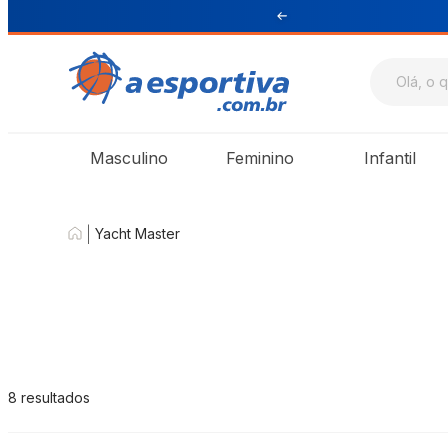
ul e Sudeste
Masculino
Feminino
Infantil
|
Yacht Master
8
resultados