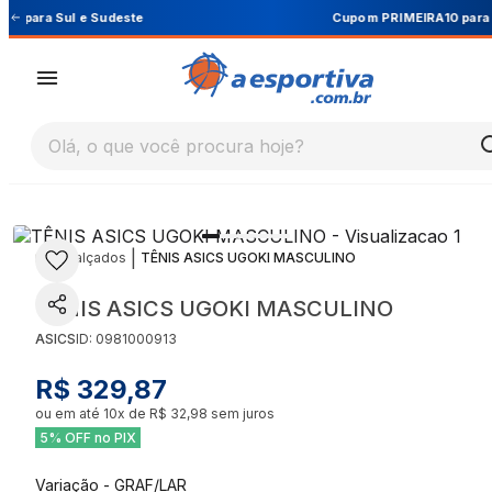
Cupom PRIMEIRA10 para 10% OFF na 1ª compra
Olá, o que você procura hoje?
|
|
Calçados
TÊNIS ASICS UGOKI MASCULINO
TÊNIS ASICS UGOKI MASCULINO
ASICS
ID:
0981000913
R$ 329,87
ou em até
10
x de
R$ 32,98
sem juros
5% OFF no PIX
Variação
-
GRAF/LAR