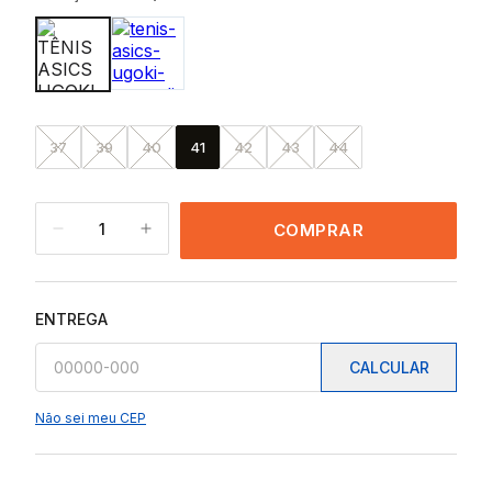
37
39
40
41
42
43
44
1
COMPRAR
ENTREGA
CALCULAR
Não sei meu CEP