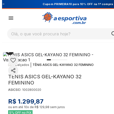
Cupom PRIMEIRA10 para 10% OFF na 1ª compra
Olá, o que você procura hoje?
|
|
Calçados
TÊNIS ASICS GEL-KAYANO 32 FEMININO
TÊNIS ASICS GEL-KAYANO 32
FEMININO
ASICS
ID:
1002800020
R$ 1.299,87
ou em até
10
x de
R$ 129,98
sem juros
5% OFF no PIX