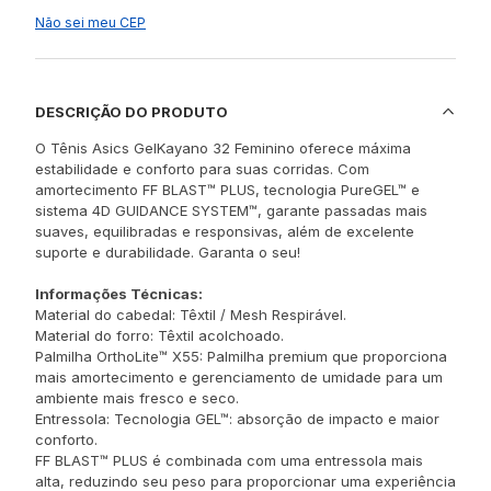
Não sei meu CEP
DESCRIÇÃO DO PRODUTO
O Tênis Asics GelKayano 32 Feminino oferece máxima
estabilidade e conforto para suas corridas. Com
amortecimento FF BLAST™ PLUS, tecnologia PureGEL™ e
sistema 4D GUIDANCE SYSTEM™, garante passadas mais
suaves, equilibradas e responsivas, além de excelente
suporte e durabilidade. Garanta o seu!
Informações Técnicas:
Material do cabedal: Têxtil / Mesh Respirável.
Material do forro: Têxtil acolchoado.
Palmilha OrthoLite™ X55: Palmilha premium que proporciona
mais amortecimento e gerenciamento de umidade para um
ambiente mais fresco e seco.
Entressola: Tecnologia GEL™: absorção de impacto e maior
conforto.
FF BLAST™ PLUS é combinada com uma entressola mais
alta, reduzindo seu peso para proporcionar uma experiência