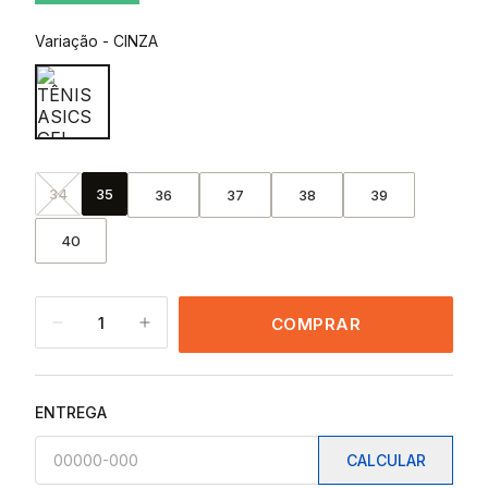
Variação
-
CINZA
34
35
36
37
38
39
40
1
COMPRAR
ENTREGA
CALCULAR