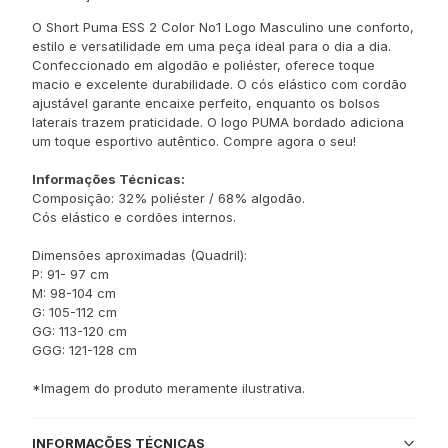
O Short Puma ESS 2 Color No1 Logo Masculino une conforto,
estilo e versatilidade em uma peça ideal para o dia a dia.
Confeccionado em algodão e poliéster, oferece toque
macio e excelente durabilidade. O cós elástico com cordão
ajustável garante encaixe perfeito, enquanto os bolsos
laterais trazem praticidade. O logo PUMA bordado adiciona
um toque esportivo autêntico. Compre agora o seu!
Informações Técnicas:
Composição: 32% poliéster / 68% algodão.
Cós elástico e cordões internos.
Dimensões aproximadas (Quadril):
P: 91- 97 cm
M: 98-104 cm
G: 105-112 cm
GG: 113-120 cm
GGG: 121-128 cm
*Imagem do produto meramente ilustrativa.
INFORMAÇÕES TÉCNICAS