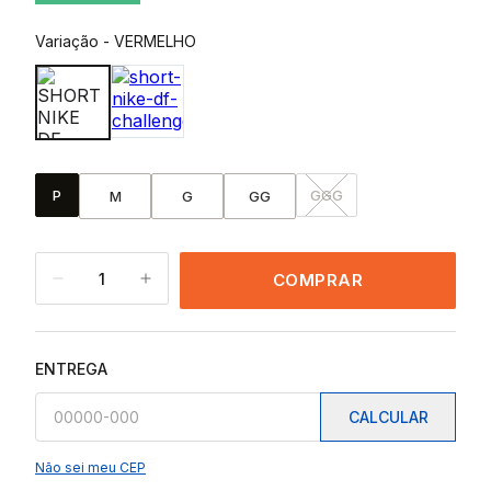
Variação
-
VERMELHO
P
GGG
M
G
GG
1
COMPRAR
ENTREGA
CALCULAR
Não sei meu CEP