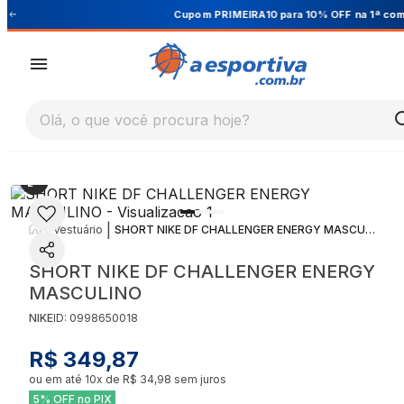
Cupom PRIMEIRA10 para 10% OFF na 1ª compra
Olá, o que você procura hoje?
|
|
Vestuário
SHORT NIKE DF CHALLENGER ENERGY MASCULINO
SHORT NIKE DF CHALLENGER ENERGY
MASCULINO
NIKE
ID:
0998650018
R$ 349,87
ou em até
10
x de
R$ 34,98
sem juros
5% OFF no PIX