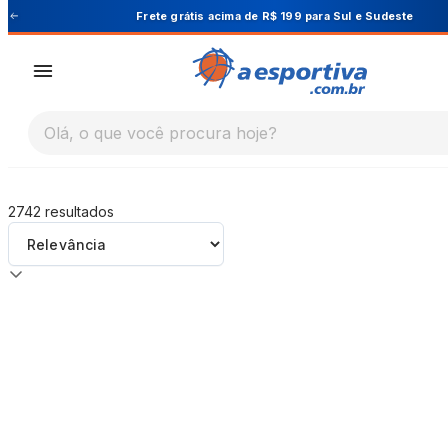
A Esportiva
ara Sul e Sudeste
Cupom PRIMEIRA10 pa
Olá, o que você procura hoje?
2742
resultados