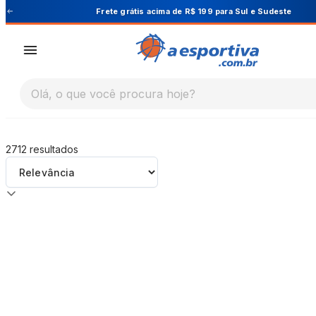
A Esportiva
ara Sul e Sudeste
Cupom PRIMEIRA10 pa
Olá, o que você procura hoje?
2712
resultados