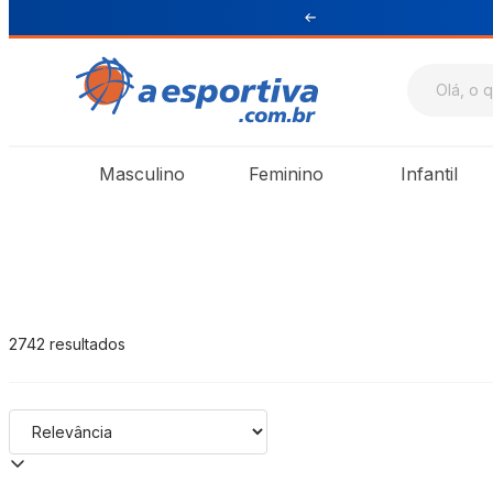
cima de R$ 199 para Sul e Sudeste
A Esportiva
Masculino
Feminino
Infantil
2742
resultados