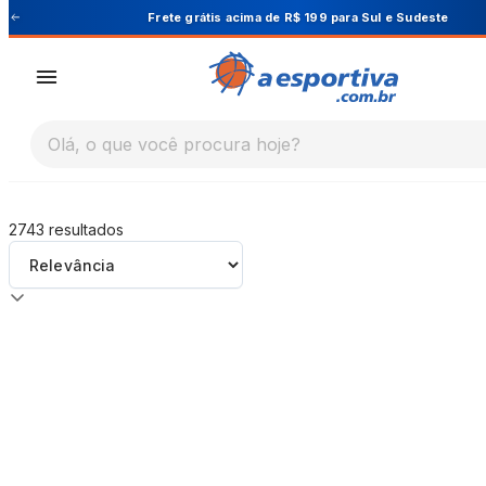
A Esportiva
ara Sul e Sudeste
Cupom PRIMEIRA10 pa
Olá, o que você procura hoje?
2743
resultados