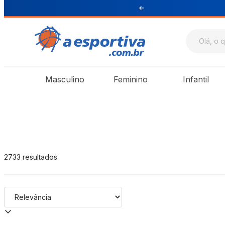
e R$ 199 para Sul e Sudeste
A Esportiva
Masculino
Feminino
Infantil
2733
resultados