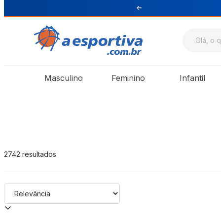
 de R$ 199 para Sul e Sudeste
A Esportiva
Masculino
Feminino
Infantil
2742
resultados