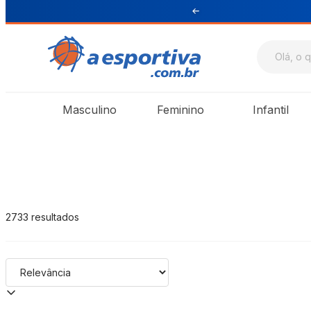
199 para Sul e Sudeste
A Esportiva
Masculino
Feminino
Infantil
2733
resultados