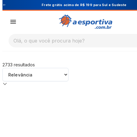
A Esportiva
199 para Sul e Sudeste
Cupom PRIMEIRA
Olá, o que você procura hoje?
2733
resultados