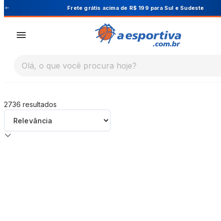
A Esportiva
ara Sul e Sudeste
Cupom PRIMEIRA10 pa
Olá, o que você procura hoje?
2736
resultados