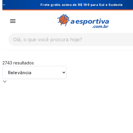
A Esportiva
ara Sul e Sudeste
Cupom PRIMEIRA10 pa
Olá, o que você procura hoje?
2743
resultados