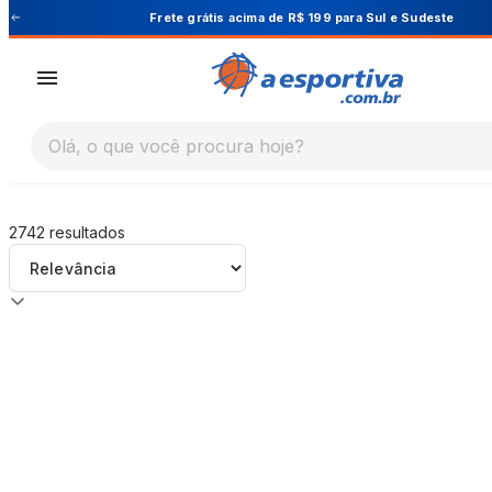
A Esportiva
ara Sul e Sudeste
Cupom PRIMEIRA10 pa
Olá, o que você procura hoje?
2742
resultados