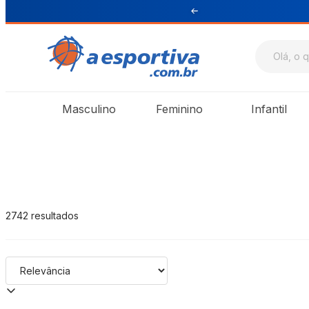
e R$ 199 para Sul e Sudeste
A Esportiva
Masculino
Feminino
Infantil
2742
resultados