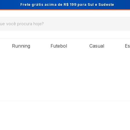
Cupom PRIMEIRA10 para 10% OFF na 1ª co
Running
Futebol
Casual
Es