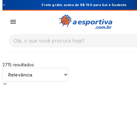
A Esportiva
ara Sul e Sudeste
Cupom PRIMEIRA10 pa
Olá, o que você procura hoje?
2715
resultados