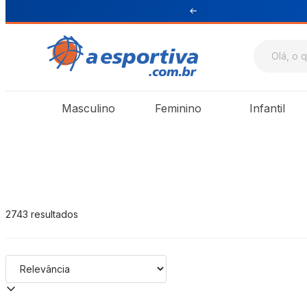
199 para Sul e Sudeste
A Esportiva
Masculino
Feminino
Infantil
2743
resultados