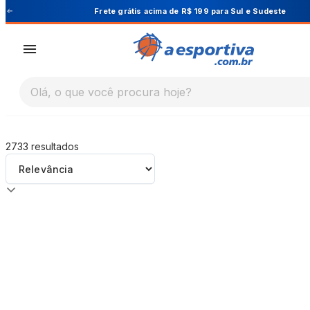
A Esportiva
199 para Sul e Sudeste
Cupom PRIMEIRA
Olá, o que você procura hoje?
2733
resultados