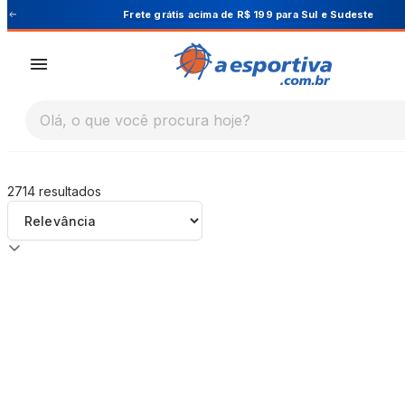
A Esportiva
ara Sul e Sudeste
Cupom PRIMEIRA10 pa
Olá, o que você procura hoje?
2714
resultados