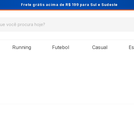
Cupom PRIMEIRA10 para 10% OFF na 1ª co
Running
Futebol
Casual
Es