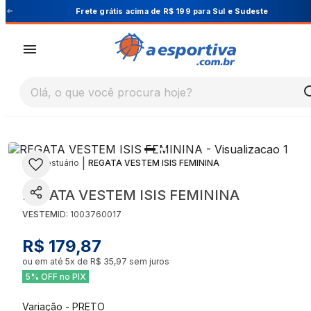
Cupom PRIMEIRA10 para 10% OFF na 1ª compra
Olá, o que você procura hoje?
|
|
Vestuário
REGATA VESTEM ISIS FEMININA
REGATA VESTEM ISIS FEMININA
VESTEM
ID:
1003760017
R$ 179,87
ou em até
5
x de
R$ 35,97
sem juros
5% OFF no PIX
Variação
-
PRETO