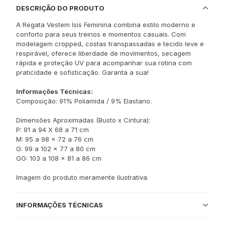
DESCRIÇÃO DO PRODUTO
A Regata Vestem Isis Feminina combina estilo moderno e
conforto para seus treinos e momentos casuais. Com
modelagem cropped, costas transpassadas e tecido leve e
respirável, oferece liberdade de movimentos, secagem
rápida e proteção UV para acompanhar sua rotina com
praticidade e sofisticação. Garanta a sua!
Informações Técnicas:
Composição: 91% Poliamida / 9% Elastano.
Dimensões Aproximadas (Busto x Cintura):
P: 91 a 94 X 68 a 71 cm
M: 95 a 98 x 72 a 76 cm
G: 99 a 102 x 77 a 80 cm
GG: 103 a 108 x 81 a 86 cm
Imagem do produto meramente ilustrativa.
INFORMAÇÕES TÉCNICAS