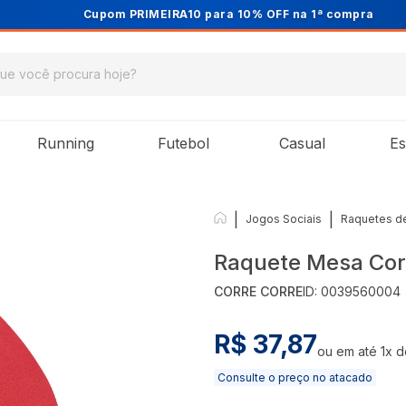
Cupom PRIMEIRA10 para 10% OFF na 1ª compra
Running
Futebol
Casual
Es
|
|
Jogos Sociais
Raquetes d
Raquete Mesa Cor
CORRE CORRE
ID:
0039560004
R$ 37,87
ou em até
1
x 
Consulte o preço no atacado