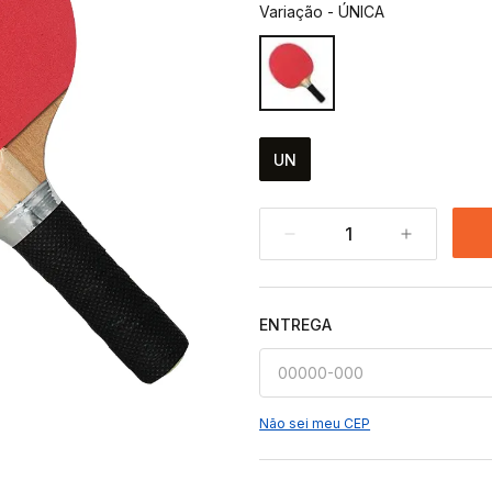
Variação
-
ÚNICA
UN
1
ENTREGA
Não sei meu CEP