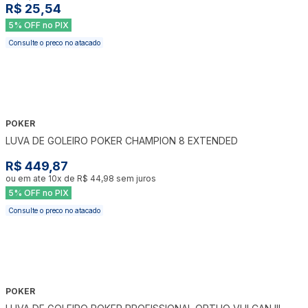
R$ 25,54
5% OFF no PIX
Consulte o preco no atacado
POKER
LUVA DE GOLEIRO POKER CHAMPION 8 EXTENDED
R$ 449,87
ou em ate
10
x de
R$ 44,98
sem juros
5% OFF no PIX
Consulte o preco no atacado
POKER