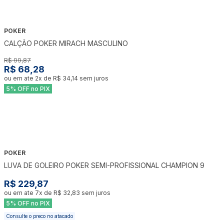
POKER
-
32
%
CALÇÃO POKER MIRACH MASCULINO
R$ 99,87
R$ 68,28
ou em ate
2
x de
R$ 34,14
sem juros
5% OFF no PIX
POKER
LUVA DE GOLEIRO POKER SEMI-PROFISSIONAL CHAMPION 9
R$ 229,87
ou em ate
7
x de
R$ 32,83
sem juros
5% OFF no PIX
Consulte o preco no atacado