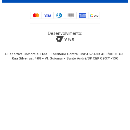
Desenvolvimento:
A Esportiva Comercial Ltda - Escritório Central CNPJ 57.489.403/0001-63 -
Rua Silveiras, 468 - Vl. Guiomar - Santo André/SP CEP 09071-100