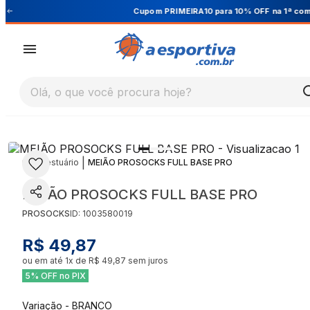
Cupom PRIMEIRA10 para 10% OFF na 1ª compra
Olá, o que você procura hoje?
|
|
Vestuário
MEIÃO PROSOCKS FULL BASE PRO
MEIÃO PROSOCKS FULL BASE PRO
PROSOCKS
ID:
1003580019
R$ 49,87
ou em até
1
x de
R$ 49,87
sem juros
5% OFF no PIX
Variação
-
BRANCO