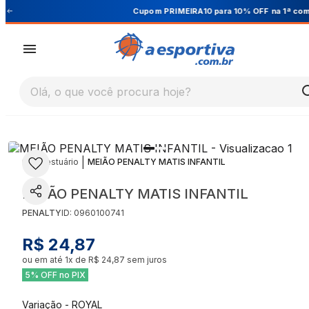
Cupom PRIMEIRA10 para 10% OFF na 1ª compra
Olá, o que você procura hoje?
|
|
Vestuário
MEIÃO PENALTY MATIS INFANTIL
MEIÃO PENALTY MATIS INFANTIL
PENALTY
ID:
0960100741
R$ 24,87
ou em até
1
x de
R$ 24,87
sem juros
5% OFF no PIX
Variação
-
ROYAL