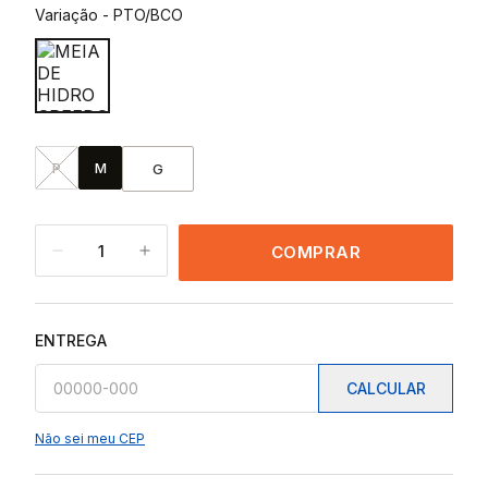
Variação
-
PTO/BCO
P
M
G
1
COMPRAR
ENTREGA
CALCULAR
Não sei meu CEP