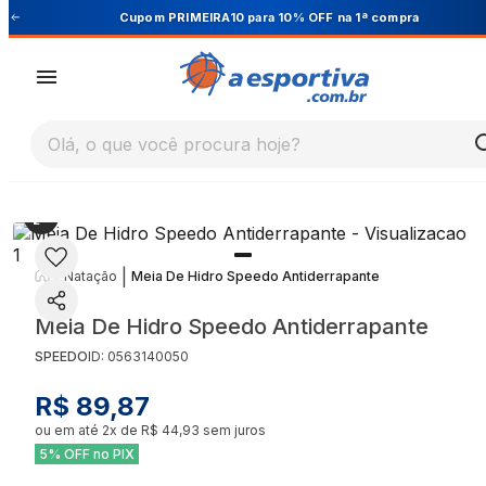
Cupom PRIMEIRA10 para 10% OFF na 1ª compra
Olá, o que você procura hoje?
|
|
Natação
Meia De Hidro Speedo Antiderrapante
Meia De Hidro Speedo Antiderrapante
SPEEDO
ID:
0563140050
R$ 89,87
ou em até
2
x de
R$ 44,93
sem juros
5% OFF no PIX