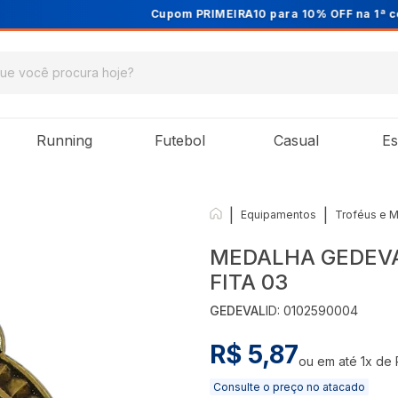
Cupom PRIMEIRA10 para 10% OFF na 1ª compra
Running
Futebol
Casual
Es
|
|
Equipamentos
Troféus e 
MEDALHA GEDEV
FITA 03
GEDEVAL
ID:
0102590004
R$ 5,87
ou em até
1
x de
Consulte o preço no atacado