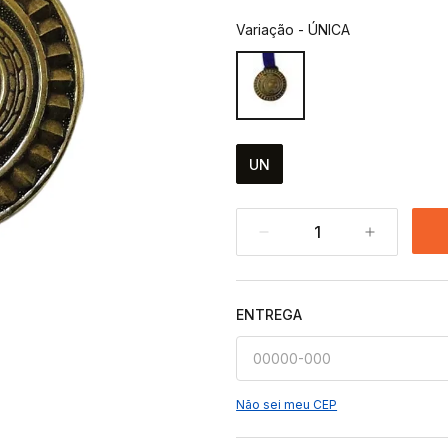
Variação
-
ÚNICA
UN
1
ENTREGA
Não sei meu CEP